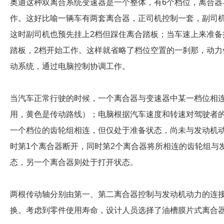
奥迪这种双离合系统变速器是一个整体，有6个档位，离合
作。这好比喻一辆车有两套离合器，正司机控制一套，副司
这时副司机也预先挂上2档但踩住离合踏板；当车速上来准
踏板，2档开始工作。这样就省略了档位空置的一刹那，动
动系统，通过电脑控制协调工作。
只支持优酷
当汽车正常行驶的时候，一个离合器与变速器中某一档位相
用，黄色是传动路线）；电脑根据汽车速度和转速对驾驶者
一个档位的齿轮组相连，但仅处于准备状态，尚未与发动机
上传视频最
时第1个离合器断开，同时第2个离合器将所相连的齿轮组与
上传图片最多为
态，另一个离合器则处于打开状态。
两根传动轴分别由第一、第二离合器控制与发动机动力的连接与
图片支持：
片
换。考虑到零件使用寿命，设计人员选择了油槽膜片式离合
机相册图片