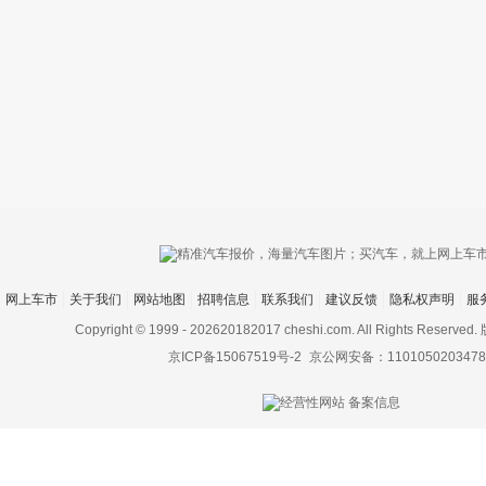
只支持优酷
网上车市
关于我们
网站地图
招聘信息
联系我们
建议反馈
隐私权声明
服
上传视频最
上传图片最多为
Copyright © 1999 -
202620182017 cheshi.com. All Rights Rese
京ICP备15067519号-2
京公网安备：1101050203478
图片支持：
片
机相册图片