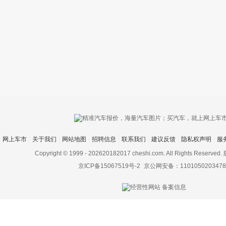
只支持优酷
网上车市
关于我们
网站地图
招聘信息
联系我们
建议反馈
隐私权声明
服
上传视频最
上传图片最多为
Copyright © 1999 -
202620182017 cheshi.com. All Rights Rese
京ICP备15067519号-2
京公网安备：1101050203478
图片支持：
片
机相册图片