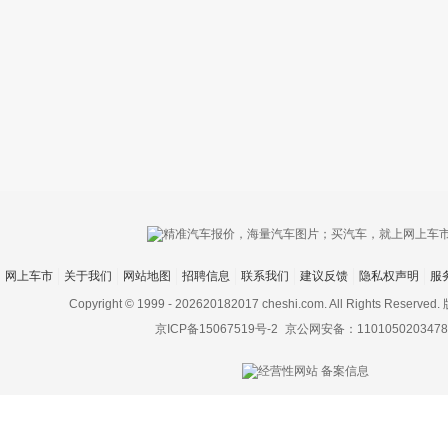
只支持优酷
网上车市
关于我们
网站地图
招聘信息
联系我们
建议反馈
隐私权声明
服
上传视频最
上传图片最多为
Copyright © 1999 -
202620182017 cheshi.com. All Rights Rese
京ICP备15067519号-2
京公网安备：1101050203478
图片支持：
片
机相册图片