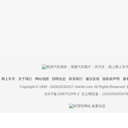
只支持优酷
网上车市
关于我们
网站地图
招聘信息
联系我们
建议反馈
隐私权声明
服
上传视频最
上传图片最多为
Copyright © 1999 -
202620182017 cheshi.com. All Rights Rese
京ICP备15067519号-2
京公网安备：1101050203478
图片支持：
片
机相册图片