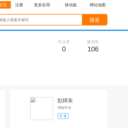
登录
注册
更多应用
移动版
网站地图
搜索
关注者
被浏览
0
106
彭捍东
驾校学员
作 者
收起
收起