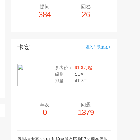
提问
回答
384
26
卡宴
进入车系频道 >
多10个，单个视频小于200M
20张，单张容量小于5M
参考价：
91.8万起
上传注意事项
级别：
SUV
上传注意事项
排量：
4T 3T
JPG / PNG / GIF格式
视频只支持：MP4 格式
车友
问题
0
1379
保时捷卡宴S3.6T和铂金版有区别吗？现在保时