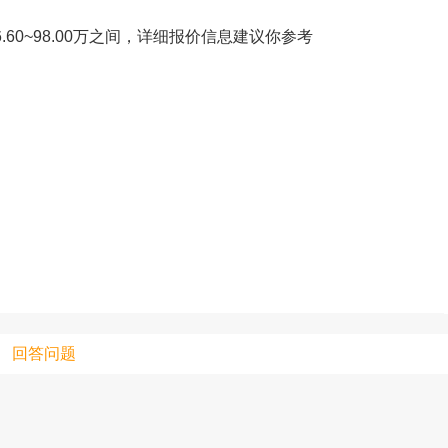
76.60~98.00万之间，详细报价信息建议你参考
只支持优酷
上传视频最
上传图片最多为
图片支持：
片
机相册图片
回答问题