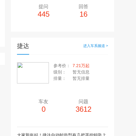
提问
回答
445
16
捷达
进入车系频道 >
多10个，单个视频小于200M
20张，单张容量小于5M
参考价：
7.21万起
上传注意事项
级别：
暂无信息
上传注意事项
排量：
暂无排量
JPG / PNG / GIF格式
视频只支持：MP4 格式
车友
问题
0
3612
大家新年好！捷达自动时尚型有几把遥控钥匙？