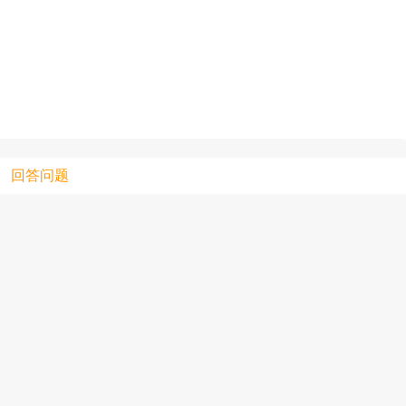
只支持优酷
上传视频最
上传图片最多为
回答问题
图片支持：
片
机相册图片