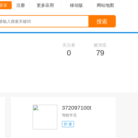
登录
注册
更多应用
移动版
网站地图
搜索
关注者
被浏览
0
79
372097100t
驾校学员
作 者
收起
收起