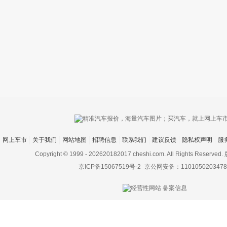
只支持优酷
网上车市
关于我们
网站地图
招聘信息
联系我们
建议反馈
隐私权声明
服
上传视频最
上传图片最多为
Copyright © 1999 -
202620182017 cheshi.com. All Rights Rese
京ICP备15067519号-2
京公网安备：1101050203478
图片支持：
片
机相册图片