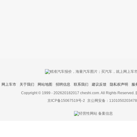
只支持优酷
网上车市
关于我们
网站地图
招聘信息
联系我们
建议反馈
隐私权声明
服
上传视频最
上传图片最多为
Copyright © 1999 -
202620182017 cheshi.com. All Rights Rese
京ICP备15067519号-2
京公网安备：1101050203478
图片支持：
片
机相册图片