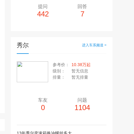
提问
回答
442
7
秀尔
进入车系频道 >
多10个，单个视频小于200M
20张，单张容量小于5M
参考价：
10.38万起
上传注意事项
级别：
暂无信息
上传注意事项
排量：
暂无排量
JPG / PNG / GIF格式
视频只支持：MP4 格式
车友
问题
0
1104
13年秀尔变速箱换油螺丝多大