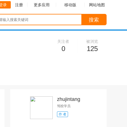
登录
注册
更多应用
移动版
网站地图
搜索
关注者
被浏览
0
125
zhujintang
驾校学员
作 者
收起
收起