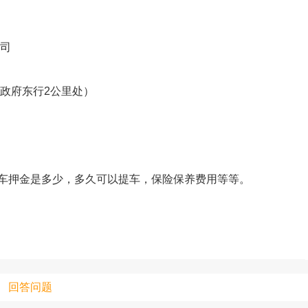
公司
只支持优酷
政府东行2公里处）
上传视频最
上传图片最多为
车押金是多少，多久可以提车，保险保养费用等等。
图片支持：
片
机相册图片
回答问题