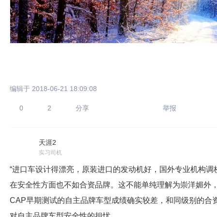
编辑于 2018-06-21 18:09:08
只支持优酷
0
2
分享
举报
上传视频最
天涯2
上传图片最多为
实习司机
“进口车设计得漂亮，原装进口的发动机好，国外专业机构调
在安全性方面也不如合资品牌。这不能单纯理解为崇洋媚外，
图片支持：
片
CAP早期测试的自主品牌车型成绩确实较差，和同级别的合
机相册图片
对自主品牌车型安全性的担忧。