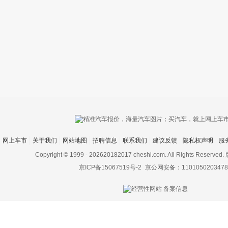
只支持优酷
网上车市
关于我们
网站地图
招聘信息
联系我们
建议反馈
隐私权声明
服
上传视频最
上传图片最多为
Copyright © 1999 -
202620182017 cheshi.com. All Rights Rese
京ICP备15067519号-2
京公网安备：1101050203478
图片支持：
片
机相册图片