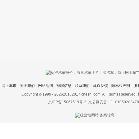
只支持优酷
网上车市
关于我们
网站地图
招聘信息
联系我们
建议反馈
隐私权声明
服
上传视频最
上传图片最多为
Copyright © 1999 -
202620182017 cheshi.com. All Rights Rese
京ICP备15067519号-2
京公网安备：1101050203478
图片支持：
片
机相册图片