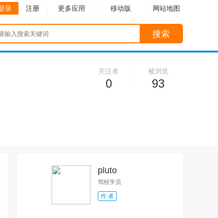
登录
注册
更多应用
移动版
网站地图
搜索
关注者
被浏览
0
93
收起
收起
pluto
驾校学员
作 者