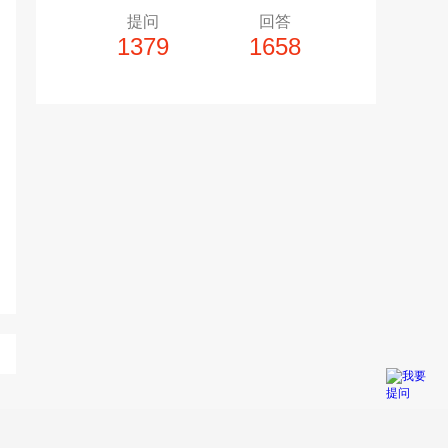
提问
回答
1379
1658
多10个，单个视频小于200M
20张，单张容量小于5M
上传注意事项
上传注意事项
JPG / PNG / GIF格式
视频只支持：MP4 格式