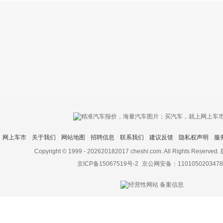
只支持优酷
网上车市
关于我们
网站地图
招聘信息
联系我们
建议反馈
隐私权声明
服
上传视频最
上传图片最多为
Copyright © 1999 -
202620182017 cheshi.com. All Rights Rese
京ICP备15067519号-2
京公网安备：1101050203478
图片支持：
片
机相册图片