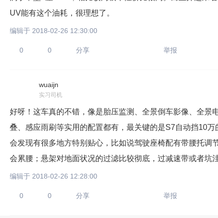
UV能有这个油耗，很理想了。
编辑于 2018-02-26 12:30:00
0
0
分享
举报
wuaijn
只支持优酷
实习司机
好呀！这车真的不错，像是胎压监测、全景倒车影像、全景
叠、感应雨刷等实用的配置都有，最关键的是S7自动挡10万
上传视频最
会发现有很多地方特别贴心，比如说驾驶座椅配有带腰托调
上传图片最多为
会累腰；悬架对地面状况的过滤比较彻底，过减速带或者坑
编辑于 2018-02-26 12:28:00
图片支持：
片
0
0
分享
举报
机相册图片