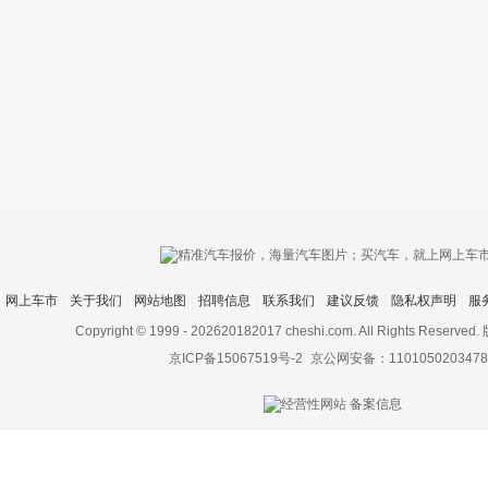
只支持优酷
网上车市
关于我们
网站地图
招聘信息
联系我们
建议反馈
隐私权声明
服
上传视频最
上传图片最多为
Copyright © 1999 -
202620182017 cheshi.com. All Rights Rese
京ICP备15067519号-2
京公网安备：1101050203478
图片支持：
片
机相册图片