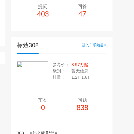
提问
回答
403
47
标致308
进入车系频道 >
多10个，单个视频小于200M
20张，单张容量小于5M
参考价：
8.97万起
上传注意事项
级别：
暂无信息
上传注意事项
排量：
1.2T 1.6T
JPG / PNG / GIF格式
视频只支持：MP4 格式
车友
问题
0
838
308，加什么标号汽油