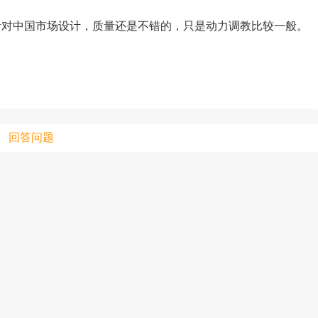
动机针对中国市场设计，质量还是不错的，只是动力调教比较一般。
只支持优酷
上传视频最
上传图片最多为
回答问题
图片支持：
片
机相册图片