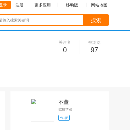
登录
注册
更多应用
移动版
网站地图
搜索
关注者
被浏览
0
97
不董
驾校学员
作 者
收起
收起