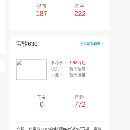
提问
回答
187
222
宝骏630
进入车系频道 >
多10个，单个视频小于200M
20张，单张容量小于5M
参考价：
5.98万起
上传注意事项
级别：
暂无信息
上传注意事项
排量：
暂无排量
JPG / PNG / GIF格式
视频只支持：MP4 格式
车友
问题
0
772
全新一代宝骏SUV的外观和内饰都挺不错，宝骏