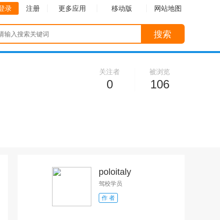
登录
注册
更多应用
移动版
网站地图
搜索
关注者
被浏览
0
106
poloitaly
驾校学员
作 者
收起
收起