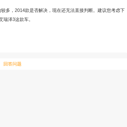
生锈的较多，2014款是否解决，现在还无法直接判断。建议您考虑下
艾瑞泽3这款车。
只支持优酷
上传视频最
上传图片最多为
回答问题
图片支持：
片
机相册图片