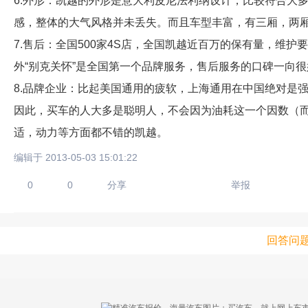
6.外形：凯越的外形是意大利皮尼法利纳设计，比较符合大
感，整体的大气风格并未丢失。而且车型丰富，有三厢，两
7.售后：全国500家4S店，全国凯越近百万的保有量，维护要
外“别克关怀”是全国第一个品牌服务，售后服务的口碑一向很
8.品牌企业：比起美国通用的疲软，上海通用在中国绝对是
因此，买车的人大多是聪明人，不会因为油耗这一个因数（
只支持优酷
适，动力等方面都不错的凯越。
编辑于 2013-05-03 15:01:22
0
0
分享
举报
上传视频最
上传图片最多为
回答问
图片支持：
片
机相册图片